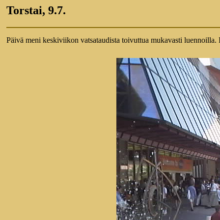
Torstai, 9.7.
Päivä meni keskiviikon vatsataudista toivuttua mukavasti luennoilla. Il