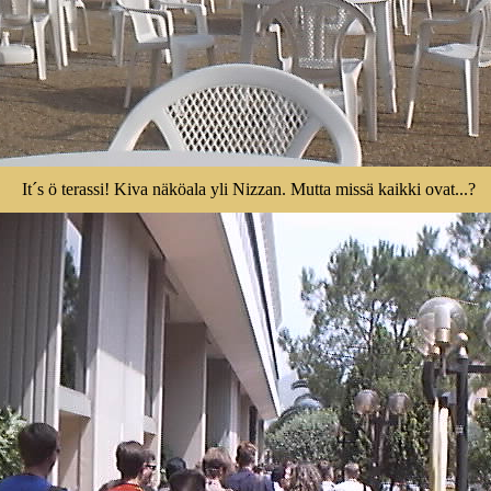
It´s ö terassi! Kiva näköala yli Nizzan. Mutta missä kaikki ovat...?