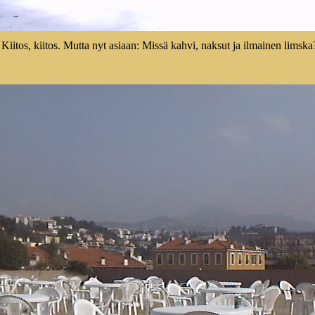
Kiitos, kiitos. Mutta nyt asiaan: Missä kahvi, naksut ja ilmainen limska