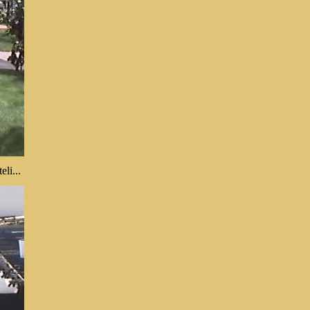
eli...