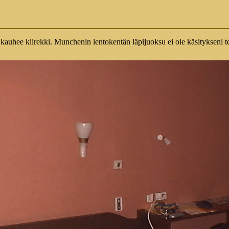
 kauhee kiirekki. Munchenin lentokentän läpijuoksu ei ole käsitykseni ter