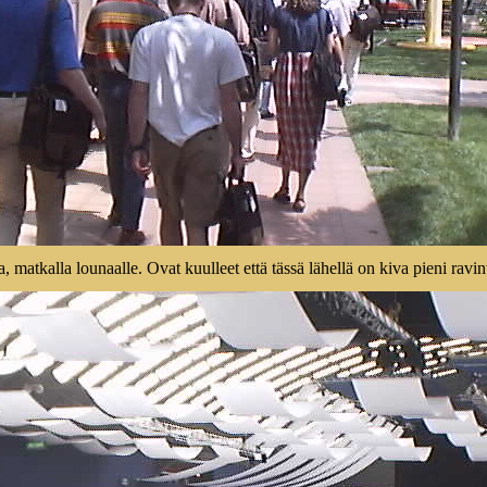
aa, matkalla lounaalle. Ovat kuulleet että tässä lähellä on kiva pieni ravint