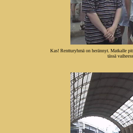
Kas! Rentturyhmä on herännyt. Matkalle pit
tässä vaiheess