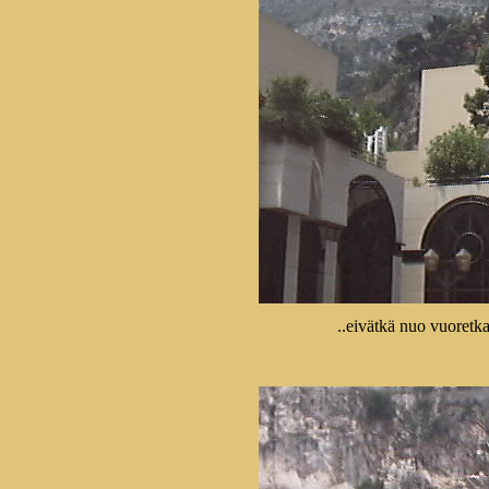
..eivätkä nuo vuoretk